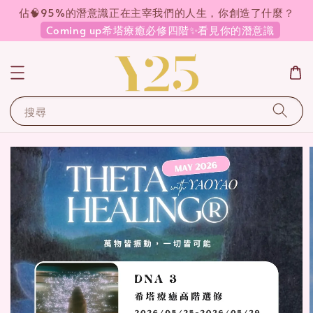
佔🧠95%的潛意識正在主宰我們的人生，你創造了什麼？
Coming up希塔療癒必修四階✨看見你的潛意識
搜尋