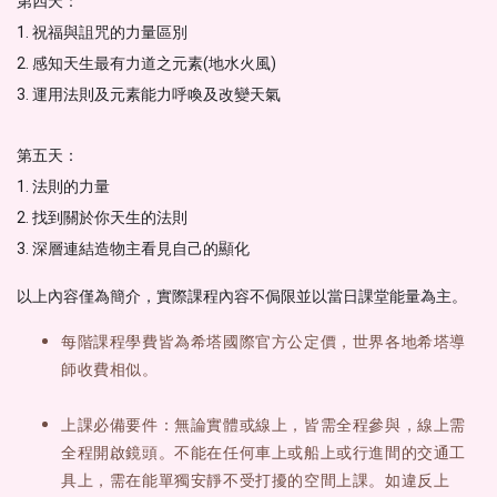
第四天：
1. 祝福與詛咒的力量區別
2. 感知天生最有力道之元素(地水火風)
3. 運用法則及元素能力呼喚及改變天氣
第五天：
1. 法則的力量
2. 找到關於你天生的法則
3. 深層連結造物主看見自己的顯化
以上內容僅為簡介，實際課程內容不侷限並以當日課堂能量為主。
每階課程學費皆為希塔國際官方公定價，世界各地希塔導
師收費相似。
上課必備要件：無論實體或線上，皆需全程參與，線上需
全程開啟鏡頭。不能在任何車上或船上或行進間的交通工
具上，需在能單獨安靜不受打擾的空間上課。如違反上