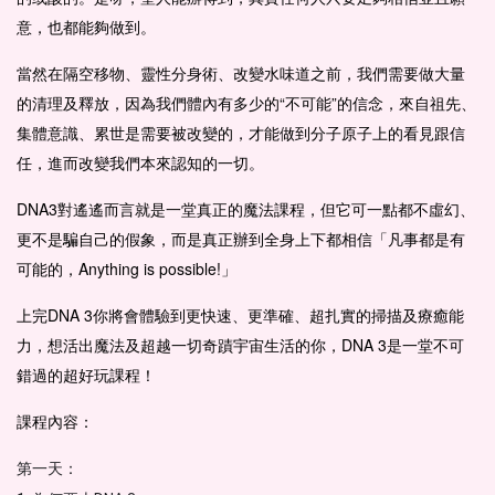
意，也都能夠做到。
當然在隔空移物、靈性分身術、改變水味道之前，我們需要做大量
的清理及釋放，因為我們體內有多少的“不可能”的信念，來自祖先、
集體意識、累世是需要被改變的，才能做到分子原子上的看見跟信
任，進而改變我們本來認知的一切。
DNA3對遙遙而言就是一堂真正的魔法課程，但它可一點都不虛幻、
更不是騙自己的假象，而是真正辦到全身上下都相信「凡事都是有
可能的，Anything is possible!」
上完DNA 3你將會體驗到更快速、更準確、超扎實的掃描及療癒能
力，想活出魔法及超越一切奇蹟宇宙生活的你，DNA 3是一堂不可
錯過的超好玩課程！
課程內容：
第一天：