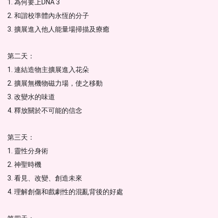
1. 為何要上DNA 3 
2. 和諧校準體內永恆的分子
3. 擴展進入他人能量場掃描及療癒
第二天： 
1. 連結造物主擴展進入花朵
2. 擴展無機物磁力場，使之移動
3. 改變水的味道
4. 釋放關於不可能的信念
第三天：
1. 靈性分身術
2. 神聖時機
3. 看見、改變、創造未來
4. 理解創傷和戲劇性的混亂背後的好處