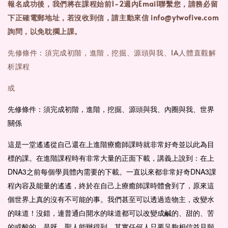
報名成功後，我們將在課程始前1-2週內Email聯繫您，請務必留
下正確電郵地址，
若沒收到信，請主動來信 info@ytwofive.com
詢問，以免耽擱上課。
先修條件：須完成初階，進階，挖掘、源頭與我、IA人體直觀解
析課程
或
先修條件：須完成
初階，進階，挖掘、源頭與我、內圈與我、世界
關係
這是一堂遙遙從自己還在上進階療癒師課時就非常好奇並以此為目
標的課。在進階課程時有非常大量的正面下載，講義上說到：在上
DNA3之前每個學員體內需要的下載。一直以來都非常好奇DNA3課
程內容及能量的遙遙，終於在自己上療癒師課時體會到了，原來這
個世界上真的沒有不可能的事。我們甚至可以透過造物主，改變水
的味道！沒錯，連普通白開水的味道都可以改變成鹹的、甜的、苦
的或酸的。是呀，聖人能辦得到，其實任何人只要足夠相信並且願