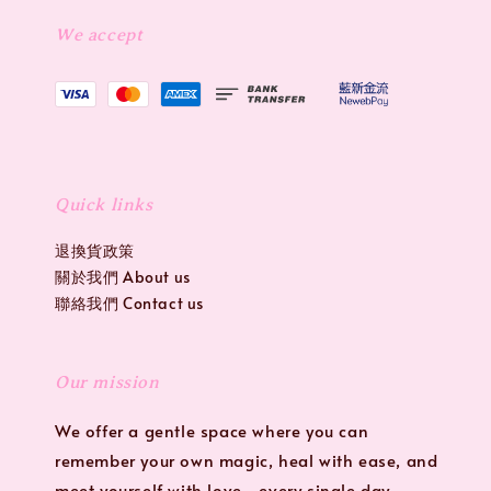
We accept
Quick links
退換貨政策
關於我們 About us
聯絡我們 Contact us
Our mission
We offer a gentle space where you can
remember your own magic, heal with ease, and
meet yourself with love—every single day.