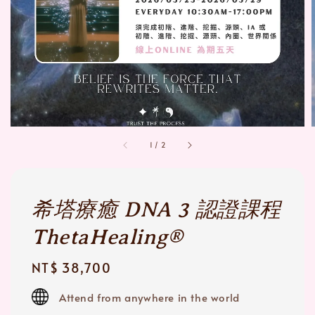
1
/
2
希塔療癒 DNA 3 認證課程
ThetaHealing®
Regular
NT$ 38,700
price
Attend from anywhere in the world