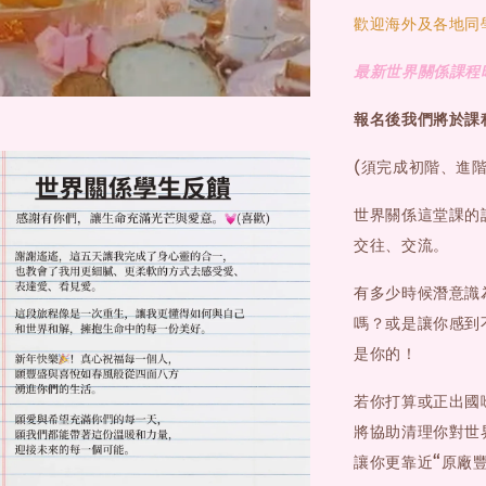
歡迎海外及各地同
最新世界關係課程時間
報名後我們將於課程
(須完成初階、進
世界關係這堂課的
交往、交流。
有多少時候潛意識
嗎？或是讓你感到
是你的！
若你打算或正出國
將協助清理你對世
讓你更靠近“原廠