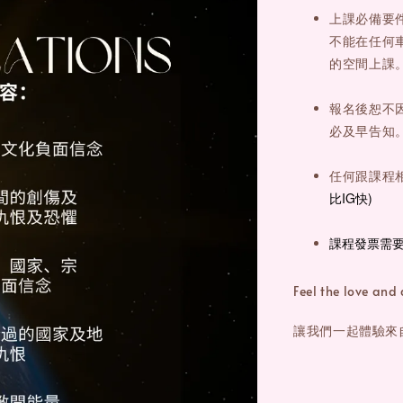
上課必備要
不能在任何
的空間上課
報名後恕不
必及早告知
任何跟課程
比IG快)
課程發票需
Feel the love and
讓我們一起體驗來