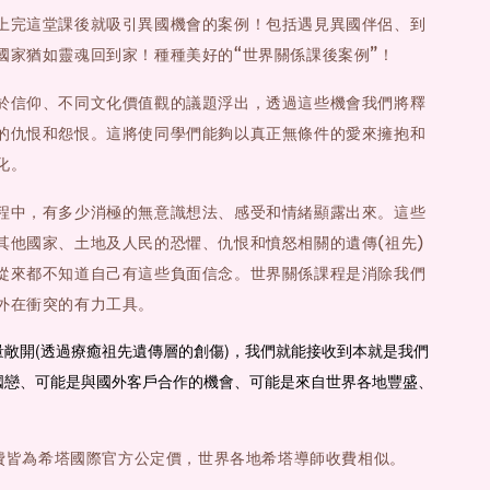
上完這堂課後就吸引異國機會的案例！包括遇見異國伴侶、到
國家猶如靈魂回到家！種種美好的“世界關係課後案例”！
於信仰、不同文化價值觀的議題浮出，透過這些機會我們將釋
的仇恨和怨恨。這將使同學們能夠以真正無條件的愛來擁抱和
化。
程中，有多少消極的無意識想法、感受和情緒顯露出來。這些
其他國家、土地及人民的恐懼、仇恨和憤怒相關的遺傳(祖先)
從來都不知道自己有這些負面信念。世界關係課程是消除我們
外在衝突的有力工具。
敞開(透過療癒祖先遺傳層的創傷)，我們就能接收到本就是我們
國戀、可能是與國外客戶合作的機會、可能是來自世界各地豐盛、
費皆為希塔國際官方公定價，世界各地希塔導師收費相似。