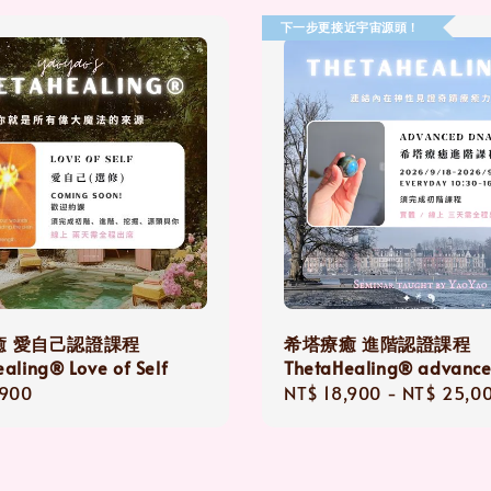
下一步更接近宇宙源頭！
癒 愛自己認證課程
希塔療癒 進階認證課程
aling® Love of Self
ThetaHealing® advanc
r
,900
Regular
NT$ 18,900
-
NT$ 25,0
price