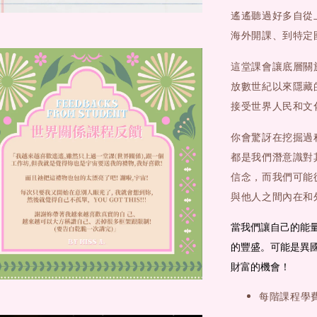
遙遙聽過好多自從
海外開課、到特定
這堂課會讓底層關
放數世紀以來隱藏
接受世界人民和文
你會驚訝在挖掘過
都是我們潛意識對
信念，而我們可能
與他人之間內在和
當我們讓自己的能量
的豐盛。
可能是異
財富的機會！
每階課程學