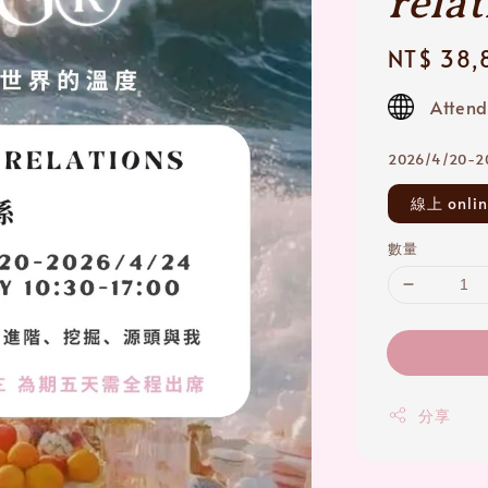
rela
Regular
NT$ 38,
price
Attend
2026/4/20-
線上 onlin
數量
分享