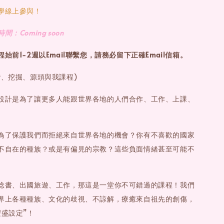
學線上參與！
：Coming soon
始前1-2週以Email聯繫您，請務必留下正確Email信箱。
階、挖掘、源頭與我課程)
設計是為了讓更多人能跟世界各地的人們合作、工作、上課、
為了保護我們而拒絕來自世界各地的機會？你有不喜歡的國家
不自在的種族？或是有偏見的宗教？這些負面情緒甚至可能不
唸書、出國旅遊、工作，那這是一堂你不可錯過的課程！我們
界上各種種族、文化的歧視、不諒解，療癒來自祖先的創傷，
豐盛設定”！