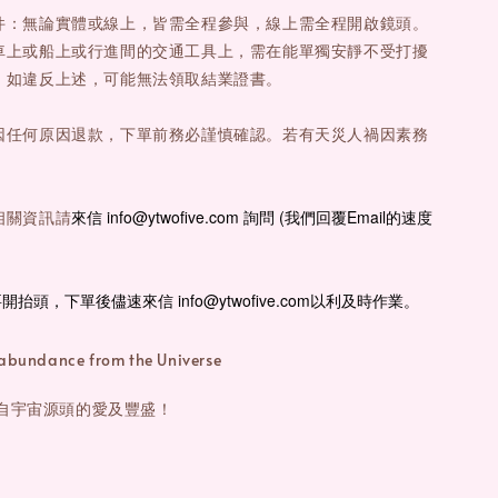
件：無論實體或線上，皆需全程參與，線上需全程開啟鏡頭。
車上或船上或行進間的交通工具上，需在能單獨安靜不受打擾
。如違反上述，可能無法領取結業證書。
因任何原因退款，下單前務必謹慎確認。若有天災人禍因素務
。
來信 info@ytwofive.com 詢問 (我們回覆Email的速度
相關資訊請
要開抬頭，下單後儘速來信
info@ytwofive.com以利及時作業。
 abundance from the Universe
自宇宙源頭的愛及豐盛！