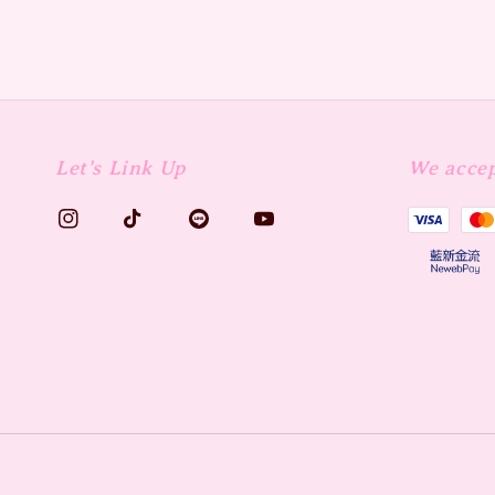
Let's Link Up
We acce