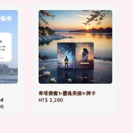
希塔療癒✨靈魂美德✨牌卡
ed
Regular
NT$ 2,280
00
price