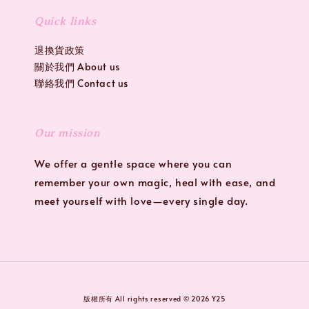
Quick links
退換貨政策
關於我們 About us
聯絡我們 Contact us
Our mission
We offer a gentle space where you can
remember your own magic, heal with ease, and
meet yourself with love—every single day.
版權所有 All rights reserved © 2026 Y25