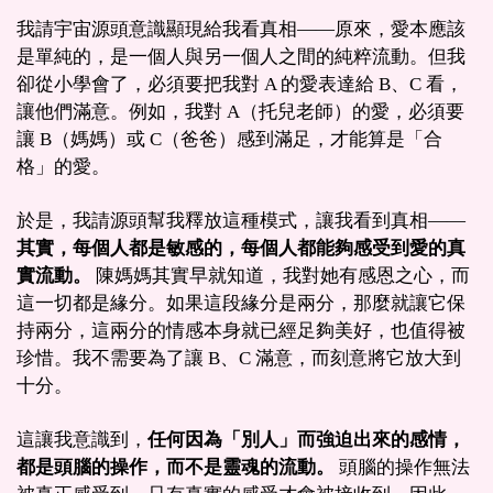
我請宇宙源頭意識顯現給我看真相——原來，愛本應該
是單純的，是一個人與另一個人之間的純粹流動。但我
卻從小學會了，必須要把我對 A 的愛表達給 B、C 看，
讓他們滿意。例如，我對 A（托兒老師）的愛，必須要
讓 B（媽媽）或 C（爸爸）感到滿足，才能算是「合
格」的愛。
於是，我請源頭幫我釋放這種模式，讓我看到真相——
其實，每個人都是敏感的，每個人都能夠感受到愛的真
實流動。
陳媽媽其實早就知道，我對她有感恩之心，而
這一切都是緣分。如果這段緣分是兩分，那麼就讓它保
持兩分，這兩分的情感本身就已經足夠美好，也值得被
珍惜。我不需要為了讓 B、C 滿意，而刻意將它放大到
十分。
這讓我意識到，
任何因為「別人」而強迫出來的感情，
都是頭腦的操作，而不是靈魂的流動。
頭腦的操作無法