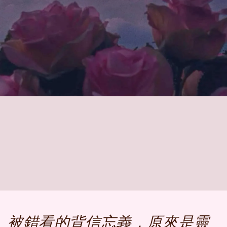
被錯看的背信忘義，原來是靈