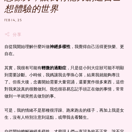
想體驗的世界
FEB 14, 25
分享
自從我開始理解什麼叫做
神經多樣性
，我覺得自己活得更快樂、更
自在。
其實，我很有可能有
輕微的過動症
，只是從小到大症狀可能不明顯
到需要診斷。小時候，我媽讓我去學珠心算，結果我就能夠專注
了。但長大後，念書開始需要大量背誦，還要實作很多東西，這些
對我來說真的很難做到。我也很容易忘記手頭正在做的事情，常常
做到一半就突然去做別的事。
可是，我的情緒不是那種很浮躁、跑來跑去的樣子，再加上我是女
生，沒有人特別注意到這點，或帶我去看醫生。
自從開始瞭解神經多樣性，才發現人們一直認為的不正常，說不定