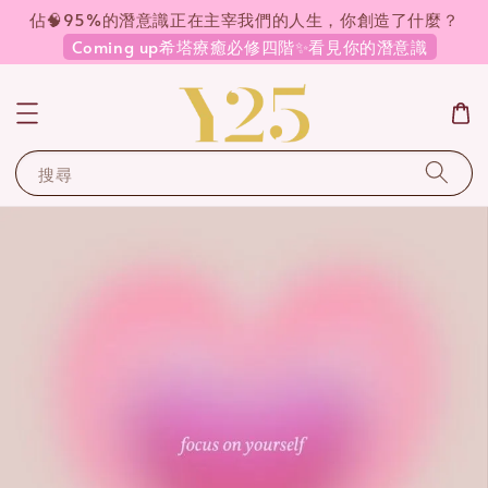
佔🧠95%的潛意識正在主宰我們的人生，你創造了什麼？
Coming up希塔療癒必修四階✨看見你的潛意識
搜尋