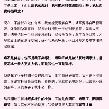
才是正常！？而且
當我意識到「我可能有輕微過動症」時，我反而
覺得很釋放！
現在，不論我在做任何事，我都能更理解自己，甚至覺得自己很可
愛。像剛剛做家事時，我摺衣服摺到一半想到要煮茶，就跑去煮
茶；切菜切到一半想到要洗衣服，就去洗衣服；拿了衣服回來，才
發現桌上的菜還沒切完；好不容易煮完飯，坐回沙發才發現衣服也
沒摺完。
這不是健忘，也不是我不夠專注，過動症就是無法長時間專注，需
要花比一般人更多力氣，而是我也一直是這樣。
我媽花了很多時間和金錢栽培我，希望我好好讀書。我不是不能讀
書，而是當科目是我擅長、喜歡的，我就能表現超好；但當我不感
興趣時，真的像要了我小命一樣。
當我開始了解
神經多樣性的小孩
，不論是
自閉症、過動症、閱讀障
礙等
，還是其他不同的特質，我發現這些人其實都
超有才華
！