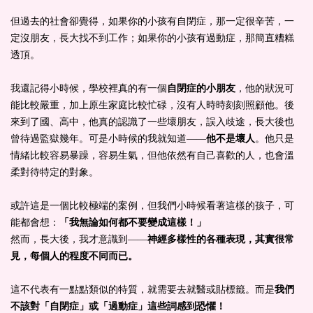
但過去的社會卻覺得，如果你的小孩有自閉症，那一定很辛苦，一
定沒朋友，長大找不到工作；如果你的小孩有過動症，那簡直糟糕
透頂。
我還記得小時候，學校裡真的有一個
自閉症的小朋友
，他的狀況可
能比較嚴重，加上原生家庭比較忙碌，沒有人時時刻刻照顧他。後
來到了國、高中，他真的認識了一些壞朋友，誤入歧途，長大後也
曾待過監獄幾年。可是小時候的我就知道——
他不是壞人
。他只是
情緒比較容易暴躁，容易生氣，但他依然有自己喜歡的人，也會溫
柔對待特定的對象。
或許這是一個比較極端的案例，但我們小時候看著這樣的孩子，可
能都會想：
「我無論如何都不要變成這樣！」
然而，長大後，我才意識到——
神經多樣性的各種表現，其實很常
見，每個人的程度不同而已。
這不代表有一點點類似的特質，就需要去就醫或貼標籤。而是
我們
不該對「自閉症」或「過動症」這些詞感到恐懼！