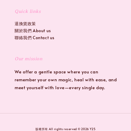
Quick links
退換貨政策
關於我們 About us
聯絡我們 Contact us
Our mission
We offer a gentle space where you can
remember your own magic, heal with ease, and
meet yourself with love—every single day.
版權所有 All rights reserved © 2026 Y25