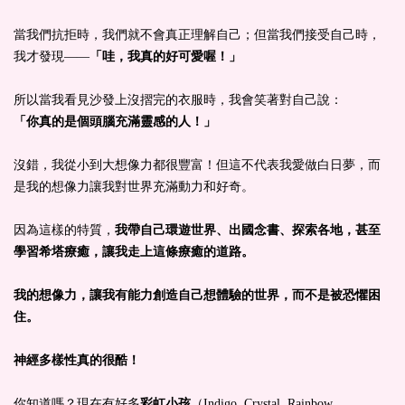
當我們抗拒時，我們就不會真正理解自己；但當我們接受自己時，
我才發現——
「哇，我真的好可愛喔！」
所以當我看見沙發上沒摺完的衣服時，我會笑著對自己說：
「你真的是個頭腦充滿靈感的人！」
沒錯，我從小到大想像力都很豐富！但這不代表我愛做白日夢，而
是我的想像力讓我對世界充滿動力和好奇。
因為這樣的特質，
我帶自己環遊世界、出國念書、探索各地，甚至
學習希塔療癒，讓我走上這條療癒的道路。
我的想像力，讓我有能力創造自己想體驗的世界，而不是被恐懼困
住。
神經多樣性真的很酷！
你知道嗎？現在有好多
彩虹小孩
（Indigo, Crystal, Rainbow