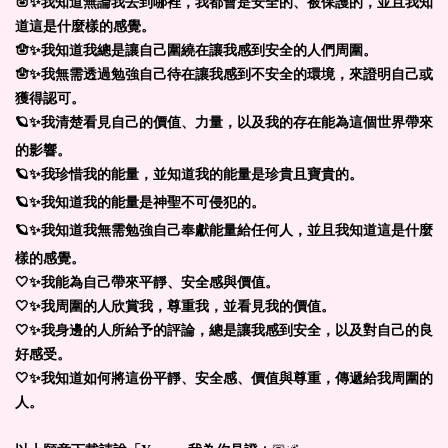
🪬✨
我知道無論我去到哪裡，我都會是安全的、被保護的，並且我知
道這是什麼樣的感覺。
🪬✨
我知道我總是讓自己圍繞在讓我感到安全的人們周圍。
🪬✨
我無需透過勉強自己待在讓我感到不安全的環境，來證明自己或
獲得認可。
🪐✨
我清楚看見自己的價值、力量，以及我的存在能為這個世界帶來
的影響。
🪐✨
我珍惜我的能量，並知道我的能量是珍貴且寶貴的。
🪐✨
我知道我的能量是神聖不可侵犯的。
🪐✨
我知道我無需勉強自己奉獻能量給任何人，並且我知道這是什麼
樣的感覺。
🤍✨
我能為自己帶來平靜、安全感與價值。
🤍✨
我周圍的人欣賞我，尊重我，並看見我的價值。
🤍✨我身邊的人所給予的評論，總是讓我感到安全，以及對自己的良
好感受。
🤍✨
我知道如何將這份平靜、安全感、價值與尊重，傳遞給我周圍的
人。