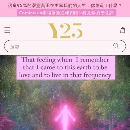
佔🧠95%的潛意識正在主宰我們的人生，你創造了什麼？
Coming up希塔療癒必修四階✨看見你的潛意識
搜尋