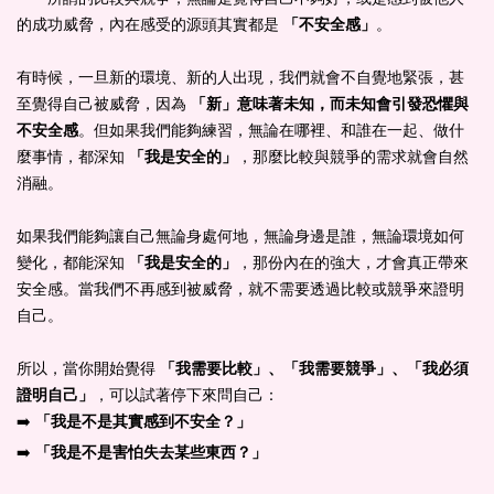
的成功威脅，內在感受的源頭其實都是
「不安全感」
。
有時候，一旦新的環境、新的人出現，我們就會不自覺地緊張，甚
至覺得自己被威脅，因為
「新」意味著未知，而未知會引發恐懼與
不安全感
。但如果我們能夠練習，無論在哪裡、和誰在一起、做什
麼事情，都深知
「我是安全的」
，那麼比較與競爭的需求就會自然
消融。
如果我們能夠讓自己無論身處何地，無論身邊是誰，無論環境如何
變化，都能深知
「我是安全的」
，那份內在的強大，才會真正帶來
安全感。當我們不再感到被威脅，就不需要透過比較或競爭來證明
自己。
所以，當你開始覺得
「我需要比較」、「我需要競爭」、「我必須
證明自己」
，可以試著停下來問自己：
➡️
「我是不是其實感到不安全？」
➡️
「我是不是害怕失去某些東西？」