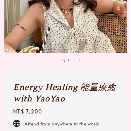
1
/
11
Energy Healing 能量療癒
with YaoYao
Regular
NT$ 7,200
price
Attend from anywhere in the world