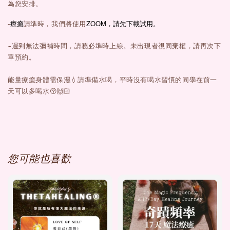
為您安排。
療癒
ZOOM
請準時，我們將使用
-
，請先下載試用。
-遲到無法彌補時間，請務必準時上線。未出現者視同棄權，請再次下
單預約。
能量療癒身體需保濕💧請準備水喝，平時沒有喝水習慣的同學在前一
天可以多喝水😚🙌🏻
您可能也喜歡