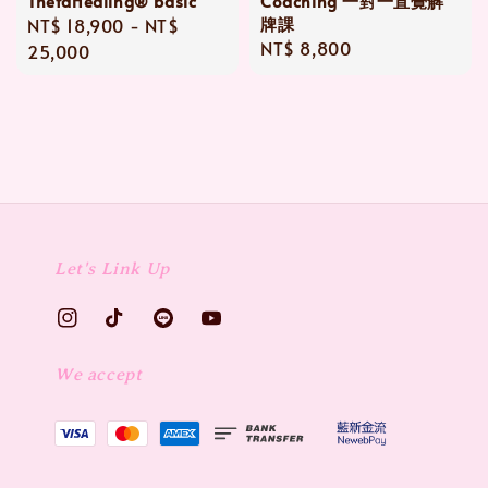
ThetaHealing® basic
Coaching 一對一直覺解
牌課
Regular
NT$ 18,900
-
NT$
Regular
NT$ 8,800
price
25,000
price
Let's Link Up
We accept