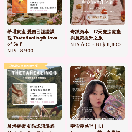
希塔療癒 愛自己認證課
奇蹟頻率｜17天魔法療癒
程 ThetaHealing® Love
與意識提升之旅
of Self
Regular
NT$ 600
-
NT$ 8,800
Regular
NT$ 18,900
price
price
正式踏入療癒的第一步!
希塔療癒 初階認證課程
宇宙靈感™｜1:1