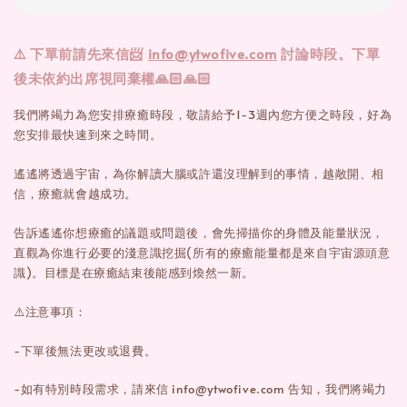
⚠️
下單前請先來信📨
info@ytwofive.com
討論時段。下單
後未依約出席視同棄權🙏🏻🙏🏻
我們將竭力為您安排療癒時段，敬請給予1-3週內您方便之時段，好為
您安排最快速到來之時間。
遙遙將透過宇宙，為你解讀大腦或許還沒理解到的事情，越敞開、相
信，療癒就會越成功。
告訴遙遙你想療癒的議題或問題後，會先掃描你的身體及能量狀況，
直觀為你進行必要的淺意識挖掘(所有的療癒能量都是來自宇宙源頭意
識)。目標是在療癒結束後能感到煥然一新。
⚠️注意事項：
-下單後無法更改或退費。
-如有特別時段需求，請來信 info@ytwofive.com 告知，我們將竭力