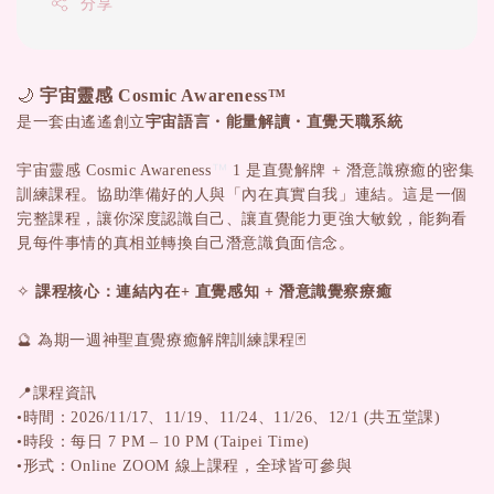
分享
🌙
宇宙靈感 Cosmic Awareness™
是一套由遙遙創立
宇宙語言・能量解讀・直覺天職系統
™
宇宙靈感 Cosmic Awareness
1 是直覺解牌 + 潛意識療癒的密集
訓練課程。協助準備好的人與「內在真實自我」連結。這是一個
完整課程，讓你
深度認識自己、讓直覺能力更強大敏銳，能夠看
見每件事情的真相並轉換自己潛意識負面信念。
✧
課程核心：連結內在+ 直覺感知 + 潛意識覺察療癒
🔮 為期一週神聖直覺療癒解牌訓練課程🃏
📍課程資訊
•時間：2026/11/17、11/19、11/24、11/26、12/1 (共
五堂課)
•時段：每日 7 PM – 10 PM (Taipei Time)
•形式：Online ZOOM 線上課程，全球皆可參與