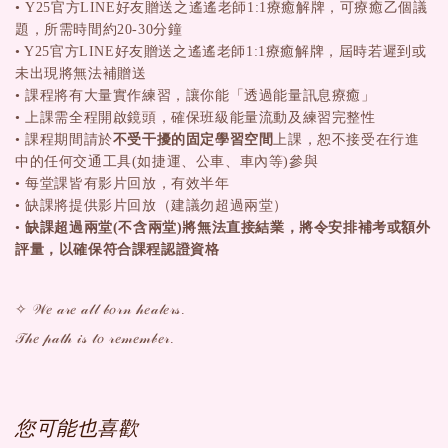
•
Y25官方LINE好友贈送之遙遙老師1:1療癒解牌，可療癒乙個議
題，所需時間約20-30分鐘
• Y25官方LINE好友贈送之遙遙老師1:1療癒解牌，屆時若遲到或
未出現將無法補贈送
• 課程將有大量實作練習，讓你能「透過能量訊息療癒」
• 上課需全程開啟鏡頭，確保班級能量流動及
練習完整性
• 課程期間請於
不受干擾的固定學習空間
上課，恕不接受在行進
中的任何交通工具(如捷運、公車、車內等)參與
• 每堂課皆有影片回放，有效半年
• 缺課將提供影片回放（建議勿超過兩堂）
•
缺課超過兩堂(不含兩堂)將無法直接結業，將令安排補考或額外
評量，以確保符合課程認證資格
✧ 𝒲𝑒 𝒶𝓇𝑒 𝒶𝓁𝓁 𝒷𝑜𝓇𝓃 𝒽𝑒𝒶𝓁𝑒𝓇𝓈.
𝒯𝒽𝑒 𝓅𝒶𝓉𝒽 𝒾𝓈 𝓉𝑜 𝓇𝑒𝓂𝑒𝓂𝒷𝑒𝓇.
您可能也喜歡