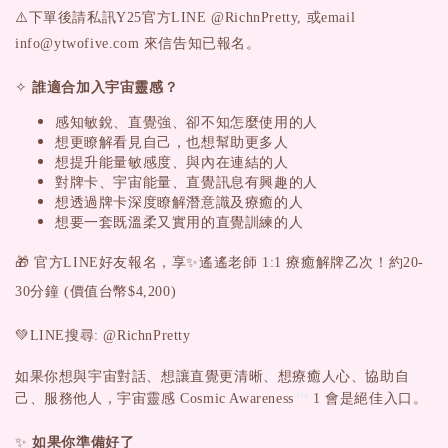
⚠️下單後請私訊Y25官方LINE @RichnPretty, 或email
info@ytwofive.com 來信告知已報名。
✧
誰適合加入宇宙靈感？
感知敏銳、直覺強、卻不知怎麼使用的人
想更瞭解看見自己，也想幫助更多人
想提升能量敏感度、與內在連結的人
對牌卡、宇宙能量、直覺訊息有興趣的人
想透過牌卡深度瞭解潛意識及療癒的人
想要一套既溫柔又實用的直覺訓練的人
🎁
官方LINE好友報名，享✨遙遙老師 1:1 療癒解牌乙次！約20-
30分鐘 (價值台幣$4,200)
💚LINE搜尋: @RichnPretty
如果你想與宇宙對話、想讓直覺更清晰、想療癒人心、協助自
™
己、服務他人，宇宙靈感 Cosmic Awareness
1 會是絕佳入口。
✨
如果你準備好了