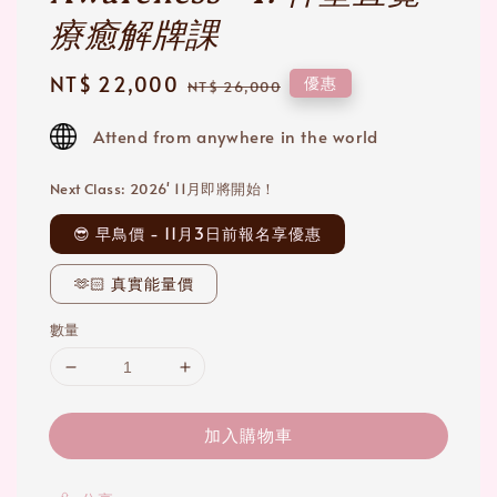
療癒解牌課
Sale
NT$ 22,000
Regular
優惠
NT$ 26,000
price
price
Attend from anywhere in the world
Next Class: 2026' 11月即將開始！
😎 早鳥價 - 11月3日前報名享優惠
🫶🏻 真實能量價
數量
加入購物車