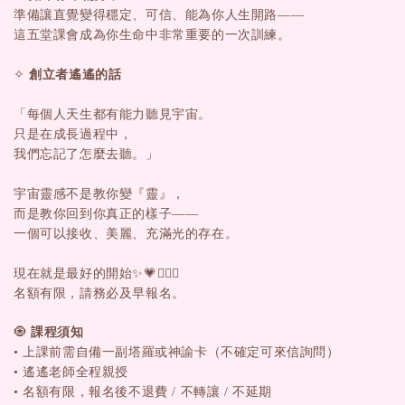
準備讓直覺變得穩定、可信、能為你人生開路——
這五堂課會成為你生命中非常重要的一次訓練。
✧
創立者遙遙的話
「每個人天生都有能力聽見宇宙。
只是在成長過程中，
我們忘記了怎麼去聽。」
宇宙靈感不是教你變『靈』，
而是教你回到你真正的樣子——
一個可以接收、美麗、充滿光的存在。
現在就是最好的開始✨💗🏄🏽‍♀️
名額有限，請務必及早報名。
🧿
課程須知
• 上課前需自備一副塔羅或神諭卡（不確定可來信詢問）
• 遙遙老師全程親授
• 名額有限，報名後不退費 / 不轉讓 / 不延期