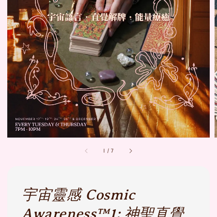
1
/
7
宇宙靈感 Cosmic
Awareness™1: 神聖直覺