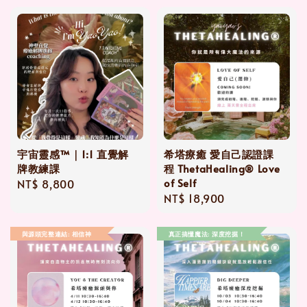
宇宙靈感™｜1:1 直覺解
希塔療癒 愛自己認證課
牌教練課
程 ThetaHealing® Love
of Self
Regular
NT$ 8,800
Regular
NT$ 18,900
price
price
與源頭完整連結: 相信神
真正搞懂魔法: 深度挖掘！