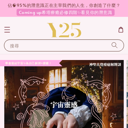
佔🧠95%的潛意識正在主宰我們的人生，你創造了什麼？
Coming up希塔療癒必修四階✨看見你的潛意識
搜尋
學會連結宇宙✨為自己解牌+療癒！