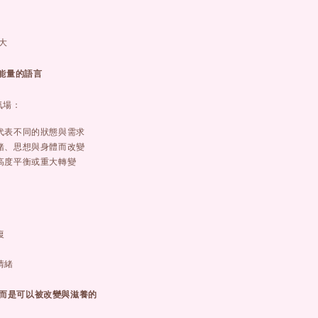
大
你能量的語言
氣場：
代表不同的狀態與需求
緒、思想與身體而改變
高度平衡或重大轉變
復
情緒
而是可以被改變與滋養的