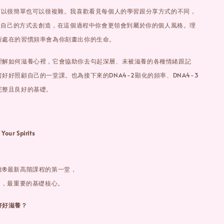
，可以很簡單也可以很複雜。我喜歡看見每個人的學習跟分享方式的不同，
始用自己的方式去創造，在這個過程中你會更領會到屬於你的個人風格。理
所處在的習慣頻率會為你刻畫出你的生命。
理解如何滋養心裡，它會協助你去勾起深層、未被滋養的各種情緒跟記
好好照顧自己的一堂課。也為接下來的DNA4-2顯化的頻率、DNA4-3
完整且良好的基礎。
our Spirits
癒®最新高階課程的第一堂，
中，最重要的基礎核心。
好好滋養？