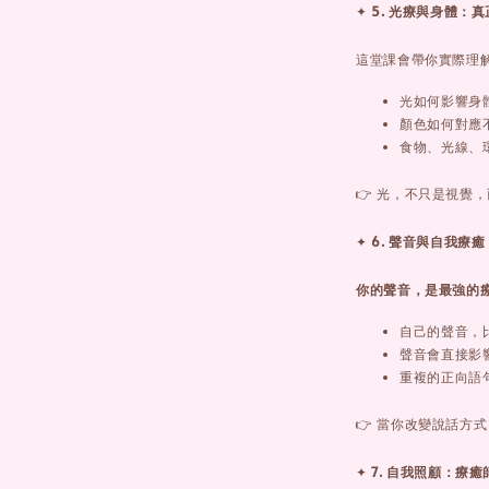
✦
5. 光療與身體：
這堂課會帶你實際理
光如何影響身
顏色如何對應
食物、光線、
👉 光，不只是視覺
✦
6. 聲音與自我療癒
你的聲音，是最強的
自己的聲音，
聲音會直接影
重複的正向語
👉 當你改變說話方
✦
7. 自我照顧：療