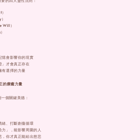
重要的四大靈性法則：
ht）
y）
 Will）
s）
記憶會影響你的現實
證」才會真正存在
擁有選擇的力量
真正的療癒力量
到一個關鍵美德：
）
情緒、打斷創傷循環
染力」，能影響周圍的人
悲，你才真正能給出慈悲