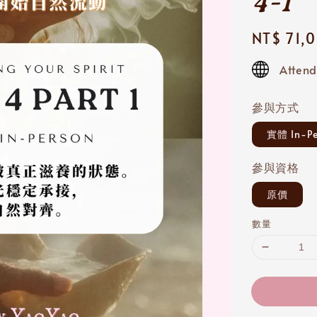
4-1
Regular
NT$ 71,
price
Attend
參與方式
實體 In-Pe
參與資格
原價
數量