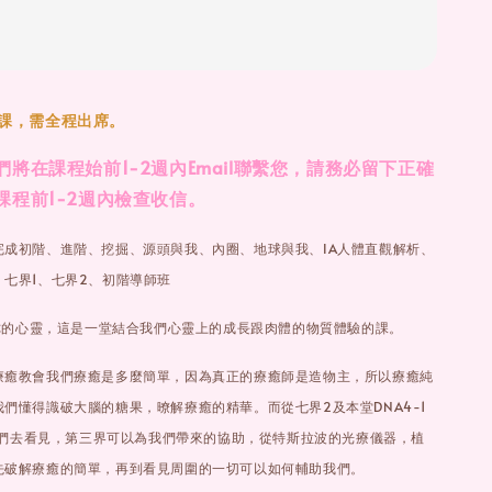
授課，需全程出席。
將在課程始前1-2週內Email聯繫您，請務必留下正確
課程前1-2週內檢查收信。
完成初階、進階、挖掘、源頭與我、內圈、地球與我、IA人體直觀解析、
七界1、七界2、初階導師班
養你的心靈，這是一堂結合我們心靈上的成長跟肉體的物質體驗的課。
療癒教會我們療癒是多麼簡單，因為真正的療癒師是造物主，所以療癒純
們懂得識破大腦的糖果，暸解療癒的精華。而從七界2及本堂DNA4-1
領我們去看見，第三界可以為我們帶來的協助，從特斯拉波的光療儀器，植
先破解療癒的簡單，再到看見周圍的一切可以如何輔助我們。