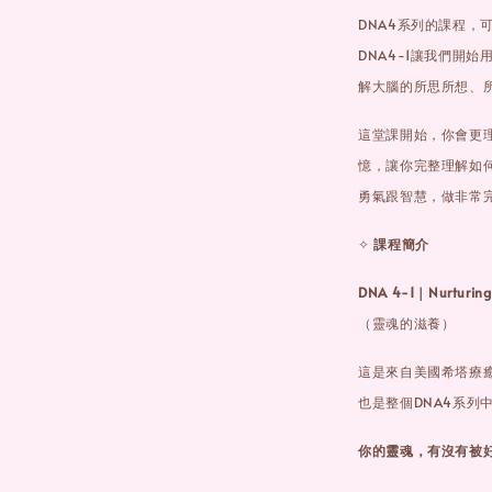
DNA4系列的課程
DNA4-1讓我們開
解大腦的所思所想、
這堂課開始，你會更
憶，讓你完整理解如何
勇氣跟智慧，做非常
✧
課程簡介
DNA 4-1｜Nurturing Y
（靈魂的滋養）
這是來自美國希塔療
也是整個DNA4系列
你的靈魂，有沒有被