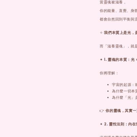
當靈魂被滋養，
你的能量、直覺、身
都會自然回到平衡與
✧
我們本質上是光，
而「滋養靈魂」，就
✦
1. 靈魂的本質：光 
你將理解：
宇宙的起源：能量
為什麼一切本
為什麼「光」
👉
你的靈魂，其實一
✦
2. 靈性法則：內