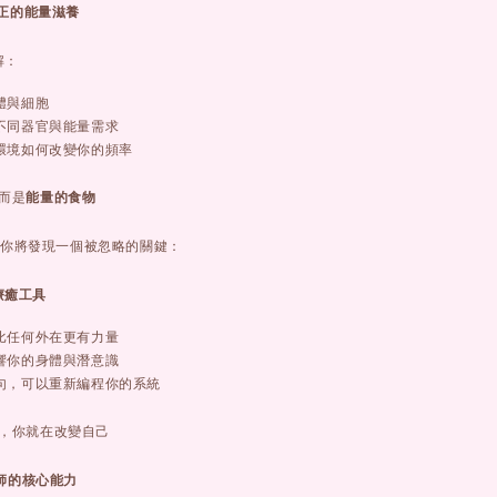
真正的能量滋養
解：
體與細胞
不同器官與能量需求
環境如何改變你的頻率
，而是
能量的食物
你將發現一個被忽略的關鍵：
療癒工具
比任何外在更有力量
響你的身體與潛意識
句，可以重新編程你的系統
式，你就在改變自己
癒師的核心能力