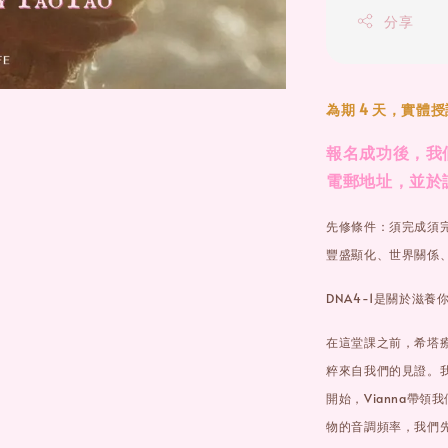
分享
為期 4 天，實體
報名成功後，我們
電郵地址，並於
先修條件：須完成須
豐盛顯化、世界關係、
DNA4-1是關於滋
在這堂課之前，希塔
粹來自我們的見證。我
開始，Vianna帶
物的音調頻率，我們