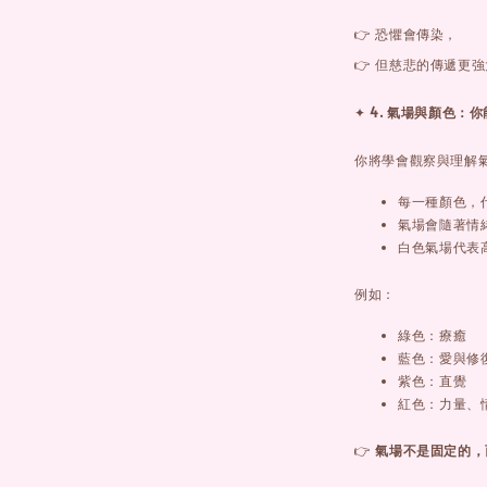
👉 恐懼會傳染，
👉 但慈悲的傳遞更強
✦
4. 氣場與顏色：
你將學會觀察與理解
每一種顏色，
氣場會隨著情
白色氣場代表
例如：
綠色：療癒
藍色：愛與修
紫色：直覺
紅色：力量、
👉
氣場不是固定的，