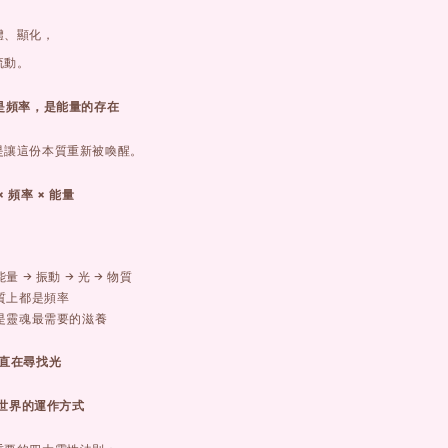
體、顯化，
流動。
是頻率，是能量的存在
是讓這份本質重新被喚醒。
× 頻率 × 能量
 → 振動 → 光 → 物質
質上都是頻率
是靈魂最需要的滋養
直在尋找光
在世界的運作方式