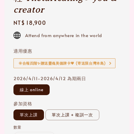
creator
Regular
NT$ 18,900
price
Attend from anywhere in the world
適用優惠
🌞合報四階✨贈送靈魂美德牌卡💗 (寄送限台灣本島)
2026/4/11-2026/4/12 為期兩日
線上 online
參加資格
單次上課
單次上課 + 複訓一次
數量