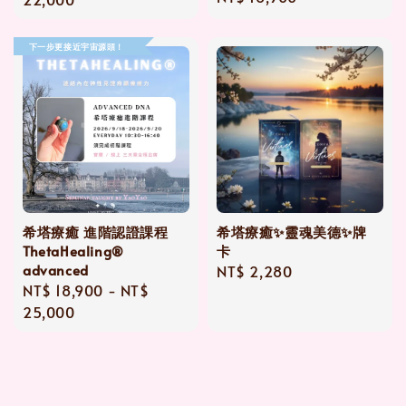
price
下一步更接近宇宙源頭！
希塔療癒 進階認證課程
希塔療癒✨靈魂美德✨牌
ThetaHealing®
卡
advanced
Regular
NT$ 2,280
Regular
NT$ 18,900
-
NT$
price
price
25,000