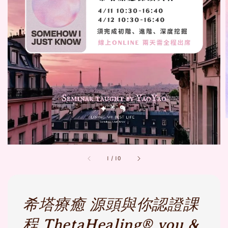
1
/
10
希塔療癒 源頭與你認證課
程 ThetaHealing® you &