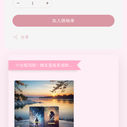
加入購物車
分享
🌞合報四階✨贈送靈魂美德牌卡💗 (寄送限台灣本島)