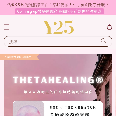
佔🧠95%的潛意識正在主宰我們的人生，你創造了什麼？
Coming up希塔療癒必修四階✨看見你的潛意識
搜尋
與源頭完整連結: 相信神