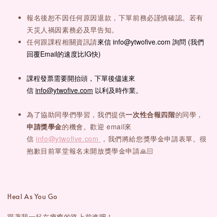
報名後恕不因任何原因退款，下單前務必謹慎確認。若有
天災人禍因素務必及早告知。
來信 info@ytwofive.com 詢問 (我們
任何跟課程相關資訊請
回覆Email的速度比IG快)
課程發票需要開抬頭，下單後儘速來
信
info@ytwofive.com
以利及時作業。
為了協助同學們學習，我們提供
一次性合報四階
的同學，
申請獎學金
的機會。歡迎 email來
信
info@ytwofive.com
，我們將給您獎學金申請表單。很
抱歉目前單堂報名未開放獎學金申請🙏🏻
Heal As You Go
跟著我一起在療癒的路上前進吧！