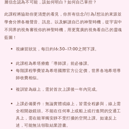
層信念認為不可能，該如何明白？如何自己掌控？
此課程將協助你更清楚的看見，你所有信念/行為/想法的來源並
學會分辨各種聲音、訊息。以及解讀自己的神聖時機，從宇宙中
不同界的視角審視你的神聖時機，用更寬廣的視角看自己的靈魂
藍圖！
視練習狀況，每日約16:30-17:00之間下課。
此課程為希塔療癒「導師課」前必修課。
每階課程學費皆為希塔國際官方公定價，世界各地希塔導
師收費相似。
複訓皆為線上，需於首次上課後一年內完成。
上課必備要件：無論實體或線上，皆需全程參與，線上需
全程開啟鏡頭。不能在任何車上或船上或行進間的交通工
具上，需在能單獨安靜不受打擾的空間上課。如違反上
述，可能無法領取結業證書。