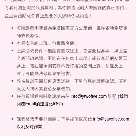
將看到潛意識的底層真相，為你創造此刻人際關係的真正原由，
並且開始顯化你真正想要的人際關係及內圈！
每階課程學費皆為希塔國際官方公定價，世界各地希塔導
師收費相似。
本梯次為線上班，無實體名額。
上課必備要件：無論實體或線上，皆需全程參與，線上需
全程開啟鏡頭。不能在任何車上或船上或行進間的交通工
具上，需在能單獨安靜不受打擾的空間上課。如違反上
述，可能無法領取結業證書。
報名後恕不因任何原因退款，下單前務必謹慎確認。若有
天災人禍因素務必及早告知。
來信 info@ytwofive.com 詢問 (我們
任何跟課程相關資訊請
回覆Email的速度比IG快)
info@ytwofive.com
課程發票需要開抬頭，下單後儘速來信
以利及時作業。