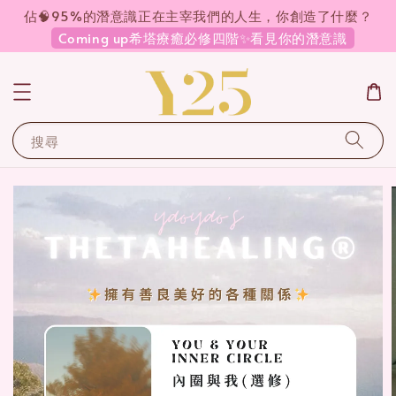
佔🧠95%的潛意識正在主宰我們的人生，你創造了什麼？
Coming up希塔療癒必修四階✨看見你的潛意識
搜尋