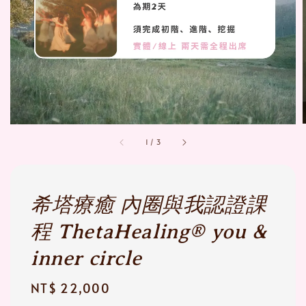
1
/
3
希塔療癒 內圈與我認證課
程 ThetaHealing® you &
inner circle
Regular
NT$ 22,000