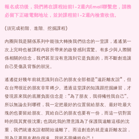
報名成功後，我們將在課程始前1-2週內Email聯繫您，請務
必留下正確電郵地址，並於課程前1-2週內檢查收信。
(須完成初階、進階、挖掘課程)
內圈與我是關係系列中能強大轉換我們信念的一堂課，遙遙第一
次上完時也被課程內容所帶來的啟發感到震驚。有多少與人際關
係相關的信念，我們甚至沒有意識到它是負面的，而不斷創造讓
自己受傷及背叛的狀況。
遙遙從好幾年前就意識到自己的朋友全部都是"遠距離友誼“，但
在台灣很近的朋友非常稀少。透過這堂課的知識跟挖掘練習，才
發現原來我的底層負面信念是："為了朋友，我得犧牲我自己"。
所以無論去到哪裡，我一定把最好的位置留給朋友、最好吃最大
塊的也要留給朋友、買給自己的朋友也要有一份，而這一切對當
時的我其實很沈重; 也因此我的潛意識為了保護我遠離這樣的沈
重，我們就連友誼都開始遠離了。而這創造的就是遠距離友誼，
因為只要朋友都住很遠，我就不用犧牲自己！