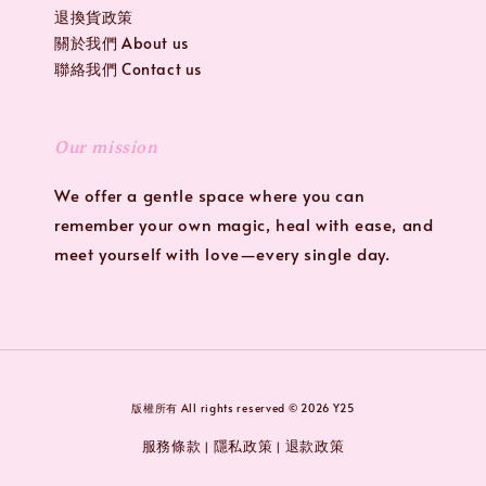
退換貨政策
關於我們 About us
聯絡我們 Contact us
Our mission
We offer a gentle space where you can
remember your own magic, heal with ease, and
meet yourself with love—every single day.
版權所有 All rights reserved © 2026 Y25
服務條款
隱私政策
退款政策
|
|