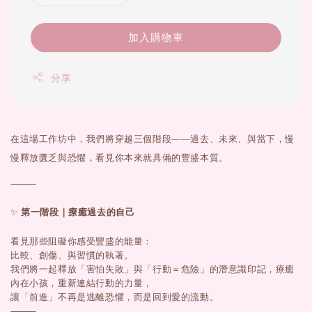
加入購物車
分享
在這場工作坊中，我們將穿越三個階段——過去、未來、與當下，慢
慢
釋放匱乏與恐懼，看見你本來就具備的豐盛本質。
⸻
✨
第一階段｜療癒過去的自己
看見那些阻礙你感受豐盛的能量：
比較、創傷、與習慣的執著。
我們將一起釋放「害怕失敗」與「行動＝危險」的潛意識印記，
療癒
內在小孩，重新連結行動的力量，
讓「前進」不再是逃離恐懼，而是回到愛的流動。
⸻