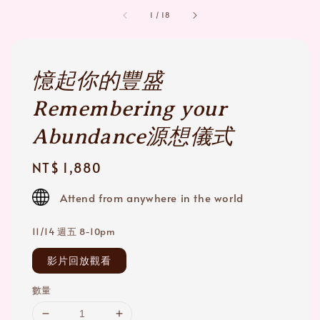
1
/
18
憶起你的豐盛
Remembering your
Abundance源想儀式
Regular
NT$ 1,880
price
Attend from anywhere in the world
11/14 週五 8-10pm
影片回放觀看
數量