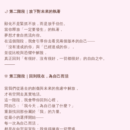
🌙
第二階段｜放下對未來的執著
顯化不是緊抓不放，而是放手信任。
當你釋放「一定要發生」的執著，
夢想才會自然流向你。
在這個階段，我會引導你去看見兩個版本的自己——
「沒有達成的你」與「已經達成的你」，
並從比較與恐懼中解脫，
真正回到「有很好、沒有很好，一切都很好」的自由之中。
⸻
🌸
第三階段｜回到現在，為自己而活
當我們從過去的創傷與未來的焦慮中解放，
才有空間去真實地活。
這一階段，我會帶你回到心裡，
問自己：「我今天，為自己做了什麼？」
重新找回那份屬於「我」的力量。
從最小的選擇開始——
每一次為自己而活，
都是在向宇宙宣告：我值得擁有一切豐盛。