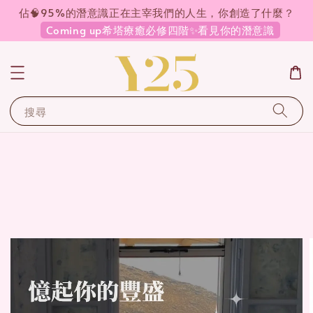
佔🧠95%的潛意識正在主宰我們的人生，你創造了什麼？
Coming up希塔療癒必修四階✨看見你的潛意識
搜尋