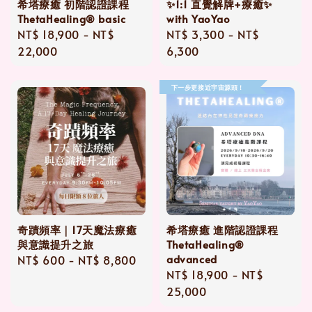
希塔療癒 初階認證課程
✨1:1 直覺解牌+療癒✨
ThetaHealing® basic
with YaoYao
Regular
NT$ 18,900
-
NT$
Regular
NT$ 3,300
-
NT$
price
22,000
price
6,300
下一步更接近宇宙源頭！
奇蹟頻率｜17天魔法療癒
希塔療癒 進階認證課程
與意識提升之旅
ThetaHealing®
advanced
Regular
NT$ 600
-
NT$ 8,800
Regular
NT$ 18,900
-
NT$
price
price
25,000