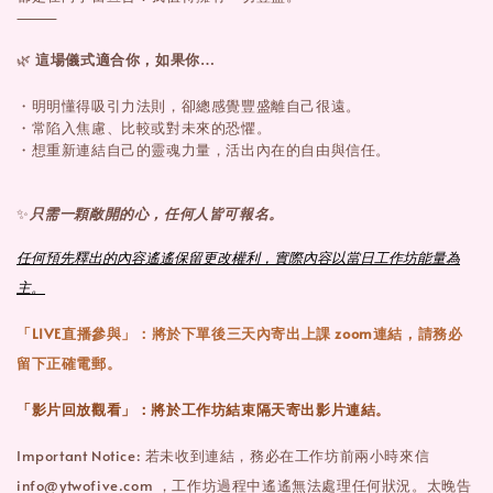
⸻
🌿
這場儀式適合你，如果你…
・明明懂得吸引力法則，卻總感覺豐盛離自己很遠。
・常陷入焦慮、比較或對未來的恐懼。
・想重新連結自己的靈魂力量，活出內在的自由與信任。
✨
只需一顆敞開的心，任何人皆可報名。
任何預先釋出的內容遙遙保留更改權利，實際內容以當日工作坊能量為
主。
「LIVE直播參與」：將於下單後三天內寄出上課 zoom連結，請務必
留下正確電郵。
「影片回放觀看」：將於工作坊結束隔天寄出影片連結。
Important Notice: 若未收到連結，務必在工作坊前兩小時來信
info@ytwofive.com ，工作坊過程中遙遙無法處理任何狀況。太晚告