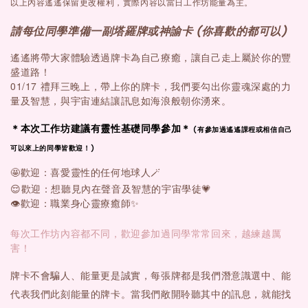
以上內容遙遙保留更改權利，實際內容以當日工作坊能量為主。
請每位同學準備一副塔羅牌或神諭卡 (你喜歡的都可以)
體驗透過牌卡為自己療癒，讓自己走上屬於你的豐
遙遙將帶大家
盛道路！
01/17 禮拜三晚上，帶上你的牌卡，我們要勾出你靈魂深處的力
量及智慧，與宇宙連結讓訊息如海浪般朝你湧來。
＊本次工作坊建議有靈性基礎同學參加＊
(有參加過遙遙課程或相信自己
可以來上的同學皆歡迎！)
🤩
🪄
歡迎：喜愛靈性的任何地球人
😌
💗
歡迎：想聽見內在聲音及智慧的宇宙學徒
👁️
歡迎：職業身心靈療癒師
✨
每次工作坊內容都不同，歡迎參加過同學常常回來，越練越厲
害！
牌卡不會騙人、能量更是誠實，每張牌都是我們潛意識選中、能
代表我們此刻能量的牌卡。當我們敞開聆聽其中的訊息，就能找