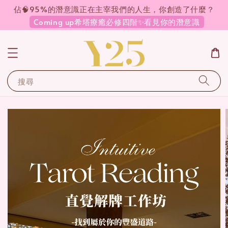
佔🧠95%的潛意識正在主宰我們的人生，你創造了什麼？
Coming up希塔療癒必修四階✨看見你的潛意識
搜尋