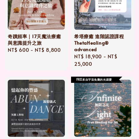
奇蹟頻率｜17天魔法療癒
希塔療癒 進階認證課程
與意識提升之旅
ThetaHealing®
advanced
Regular
NT$ 600
-
NT$ 8,800
Regular
NT$ 18,900
-
NT$
price
price
25,000
FREE來自宇宙免費的光跟愛