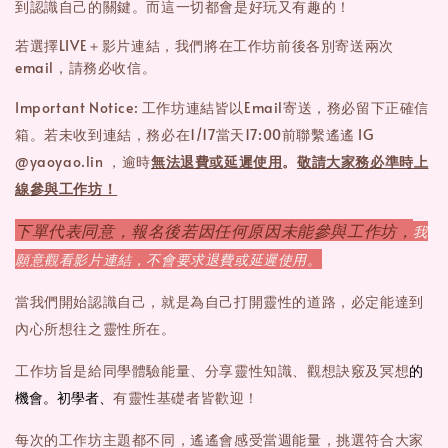
到認識自己的關鍵。而這一切都會是好玩又有趣的！
若選擇LIVE＋影片連結，我們將在工作坊前後各別寄送兩次
email，請務必收信。
Important Notice: 工作坊連結皆以Email寄送，務必留下正確信
箱。若未收到連結，務必在1/17當天17:00前聯繫遙遙 IG
@yaoyao.lin ，逾時
無法退費或延遲使用
。
敬請大家務必準時上
線參與工作坊！
下單代表同意，報名後若因任何原因未能參與工作坊，
我
願意觀看影片連結，不會要求退費或延遲使用。
當我們開始認識自己，就是為自己打開靈性的道路，必定能達到
內心所想往之靈性所在。
的
工作坊旨是給同學體驗能量、分享靈性知識、觀想訣竅及冥想
機會。初學者、
有靈性基礎者皆歡迎！
每次的工作坊主題都不同，遙遙會感受當週能量，挑選符合大家