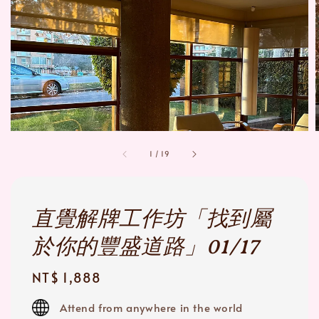
1
/
19
直覺解牌工作坊「找到屬
於你的豐盛道路」01/17
Regular
NT$ 1,888
price
Attend from anywhere in the world