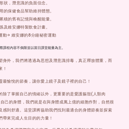
體形狀，潛意識的負面信念。
使用的保健食品幫助維持體態。
內累積的舊有記憶與喚醒能量。
關係及維安娜特製飲食計畫。
續運動→ 維安娜的8分鐘秘密運動
際課程內容不侷限並以當日課堂能量為主。
塑身外，我們將透過為思想及潛意識排毒，真正釋放體重，而
來！
靈最愉悅的節奏，讓你愛上鏡子及鏡子裡的自己！
的除了掌握自己的情緒以外，更重要的是愛護軀殼(人類肉
歡自己的身體，我們就是在與身體成萬上億的細胞作對，自然很
及感到舒適。這堂課將協助我們找到最適合的身體節奏並探索
們帶來完成人生目的的力量！