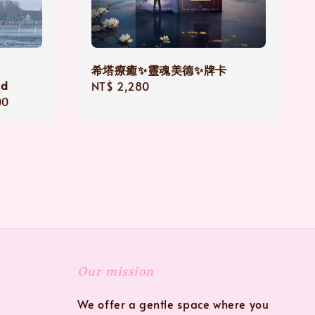
希塔療癒✨靈魂美德✨牌卡
ed
Regular
NT$ 2,280
00
price
Our mission
We offer a gentle space where you