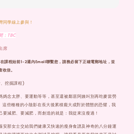
灣同學線上參與！
：TBC
出席
在課程始前1-2週內Email聯繫您，請務必留下正確電郵地址，並
檢查收信。
、挖掘課程)
媽媽念太胖、要運動等等，甚至還被鄰居阿姨叫別再吃麥當勞
)。這些種種的小陰影在長大後累積龐大成對於體態的恐懼，我
己要減肥、要減肥，而創造的就是：我從來沒瘦過！
薇安那女士交給我們健康又快速的瘦身食譜及神奇的八分鐘運