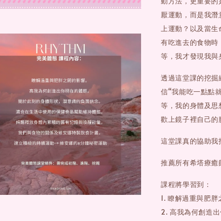
動方法，更重要的
厭運動，而是我潛
上運動？以及當生
有吃進去的食物時
等，我才發現我與
透過這堂課的挖掘
信“我能吃一點點
等，我的身體及思
歡上鏡子裡自己的
這堂課真的協助我
推薦所有希塔療癒
課程將學習到：
1. 瞭解過重與肥
2. 高我為何創造