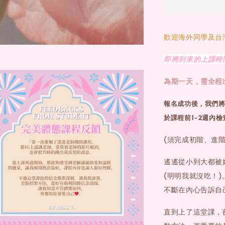
歡迎海外同學及台
即將到來的上課時間
為期一天，需全程
報名成功後，我們將
於課程前1-2週內
(須完成初階、進階
遙遙從小到大都被
(明明我就沒吃！
不斷在內心告訴自
直到上了這堂課，