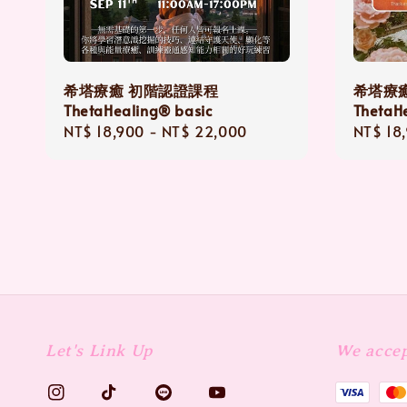
希塔療癒 初階認證課程
希塔療
ThetaHealing® basic
ThetaHe
Regular
NT$ 18,900
-
NT$ 22,000
Regula
NT$ 18
price
price
Let's Link Up
We acce