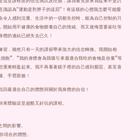
是這堂課裡面的信念測試及挖掘，讓我看見原來我從來不是討
意識認為"運動是對胖子的逞罰"！有這樣的心態我怎麼可能愛
命令人感到沈重、生活中的一切都失控時，能為自己控制的只
，開始用不健康的食物餵養自己的情緒、而又後悔需要崔吐等
身體的連結已經失去已久！
練習，雖然只有一天的課卻帶來強大的信念轉換。我開始相
就很飽”、“我的身體會為我吸引來最適合我吃的食物及份量”等
想逐漸輕盈起來。我不再看著鏡子裡的自己感到厭惡、甚至喜
腿、手臂跟臉！
找回最適合自己的體態與關於我身體的自信！
師來體驗這堂超酷又好玩的課程。
胖之間的影響。
出你現在的體態。