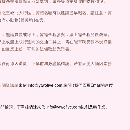
費皆為希塔國際官方公定價，世界各地希塔導師收費相似。
新北三峽北大特區，實體名額有限建議盡早報名。請注意：實
會有小動物(博美狗)在旁。
件：無論實體或線上，皆需全程參與，線上需全程開啟鏡頭。
車上或船上或行進間的交通工具上，需在能單獨安靜不受打擾
。如違反上述，可能無法領取結業證書。
因任何原因退款，下單前務必謹慎確認。若有天災人禍因素務
。
來信 info@ytwofive.com 詢問 (我們回覆Email的速度
相關資訊請
要開抬頭，下單後儘速來信
info@ytwofive.com以利及時作業。