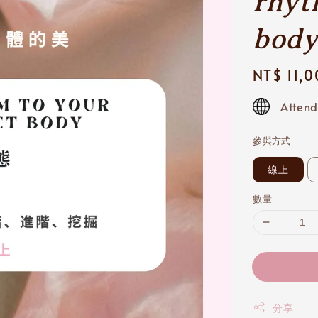
rhyt
bod
Regular
NT$ 11,
price
Attend
參與方式
線上
數量
分享