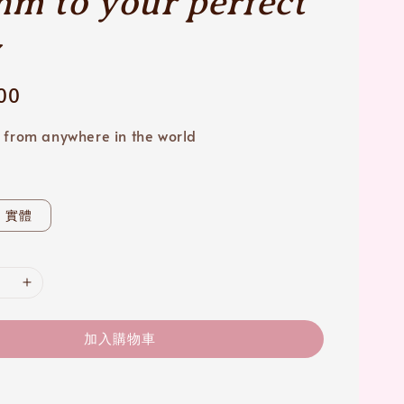
hm to your perfect
y
000
 from anywhere in the world
實體
加入購物車